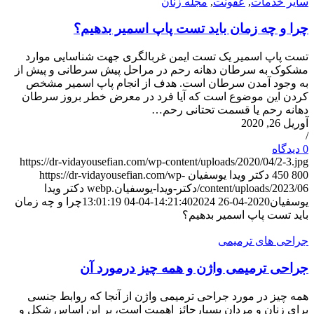
سایر خدمات
,
عفونت
,
مجله زنان
چرا و چه زمان باید تست پاپ اسمیر بدهیم؟
تست پاپ اسمیر یک تست ایمن غربالگری جهت شناسایی موارد
مشکوک به سرطان دهانه رحم در مراحل پیش سرطانی و پیش از
به وجود آمدن سرطان است. هدف از انجام پاپ اسمیر مشخص
کردن این موضوع است که آیا فرد در معرض خطر بروز سرطان
دهانه رحم یا قسمت تحتانی رحم…
آوریل 26, 2020
/
0 دیدگاه‌
https://dr-vidayousefian.com/wp-content/uploads/2020/04/2-3.jpg
800
450
دکتر ویدا یوسفیان
https://dr-vidayousefian.com/wp-
content/uploads/2023/06/دکتر-ویدا-یوسفیان.webp
دکتر ویدا
یوسفیان
2020-04-26 14:21:40
2024-04-04 13:01:19
چرا و چه زمان
باید تست پاپ اسمیر بدهیم؟
جراحی های ترمیمی
جراحی ترمیمی واژن و همه چیز درمورد آن
همه چیز در مورد جراحی ترمیمی واژن از آنجا که روابط جنسی
برای زنان و مردان بسیارحائز اهمیت است، بر این اساس شکل و