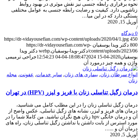
نحوه برقراری رابطه جنسی نیز نقش موثری در بهبود روابط
زناشویی دارد. کیفیت و رضایت رابطه جنسی به عوامل مختلفی
بستگی دارد که در این میا…
آوریل 15, 2020
/
0 دیدگاه‌
https://dr-vidayousefian.com/wp-content/uploads/2020/04/1.jpg
450
800
دکتر ویدا یوسفیان
https://dr-vidayousefian.com/wp-
content/uploads/2023/06/دکتر-ویدا-یوسفیان.webp
دکتر ویدا
یوسفیان
2020-04-15 18:08:47
2024-04-04 12:54:23
جراحی ترمیمی
واژن و همه چیز درمورد آن
انواع سرطان زنان
,
بیماری های زنان
,
سایر خدمات
,
عفونت
,
مجله
زنان
درمان زگیل تناسلی زنان با فریز و لیزر (HPV) در تهران
درمان زگیل تناسلی زنان را در این مطلب کامل می شناسید،
درمان های فریز و لیزر، نشانه های زگیل تناسلی، عکس واضح از
آن و درمان خانگی hpv زنان هیچ نگران نباشید. من کاملا شما را در
مورد استرس از بابت داشتن یا نداشتن زگیل تناسلی زنان، راه های
درمان آن و ...…
آوریل 5, 2020