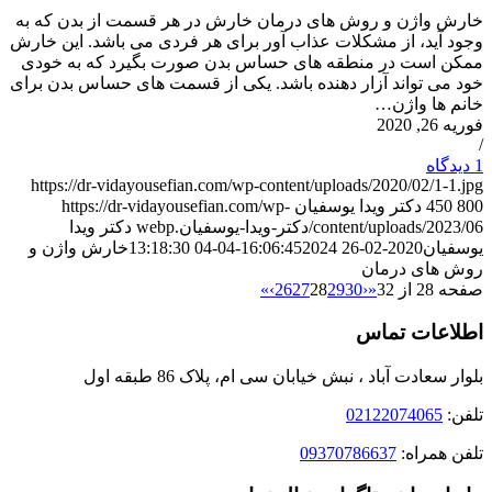
خارش واژن و روش های درمان خارش در هر قسمت از بدن که به
وجود آید، از مشکلات عذاب آور برای هر فردی می باشد. این خارش
ممکن است در منطقه های حساس بدن صورت بگیرد که به خودی
خود می تواند آزار دهنده باشد. یکی از قسمت های حساس بدن برای
خانم ها واژن…
فوریه 26, 2020
/
1 دیدگاه
https://dr-vidayousefian.com/wp-content/uploads/2020/02/1-1.jpg
800
450
دکتر ویدا یوسفیان
https://dr-vidayousefian.com/wp-
content/uploads/2023/06/دکتر-ویدا-یوسفیان.webp
دکتر ویدا
یوسفیان
2020-02-26 16:06:45
2024-04-04 13:18:30
خارش واژن و
روش های درمان
صفحه 28 از 32
«
‹
30
29
28
27
26
›
»
اطلاعات تماس
بلوار سعادت آباد ، نبش خیابان سی ام، پلاک 86 طبقه اول
تلفن:
02122074065
تلفن همراه:
09370786637