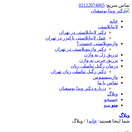
تماس سریع:
02122074065
خانه
لابیاپلاستی
دکتر لابیاپلاستی در تهران
عمل لابیاپلاستی با لیزر در تهران
واژینوپلاستی چیست؟
دکتر واژینوپلاستی در تهران
تزریق ژل به واژن
تزریق چربی به واژن
درمان زگیل تناسلی زنان
دکتر زگیل تناسلی زنان تهران
واژینیسموس
تماس با ما
درباره دکتر ویدا یوسفیان
وبلاگ
جستجو
منو
منو
وبلاگ
شما اینجا هستید:
خانه
1
/
وبلاگ
عفونت