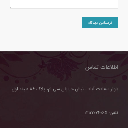
اطلاعات تماس
بلوار سعادت آباد ، نبش خیابان سی ام، پلاک 86 طبقه اول
تلفن:
02122074065