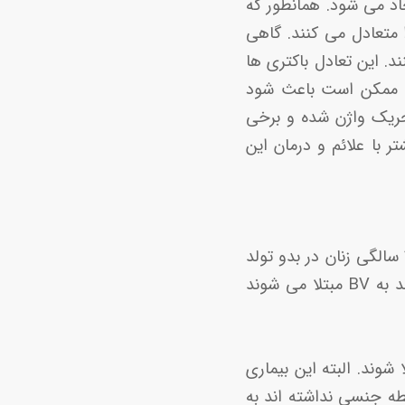
ا ایجاد می شود. همانطور که
 متعادل می کنند. گاهی
د. این تعادل باکتری ها
یایی ممکن است باعث شود
حریک واژن شده و برخی
شما را بیشتر با علائم و درمان این
واژینوز باکتریایی شایع ‌ترین مشکل واژن برای زنان و افرادی است که در سنین 15 تا 44 سالگی زنان در بدو تولد
(AFAB) تعیین می‌ شوند. در واقع، حدود 35 درصد از افرادی که دارای واژن می باشند به BV مبتلا می‌ شوند
شوند. البته این بیماری
بطه جنسی نداشته اند به