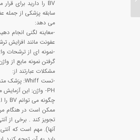
BV را دارید برای قر
داد؟...
می دهد:
-معاینه لگنی انجام ده
عفونت مانند افزایش تر
-نمونه ای از ترشحات وا
گرفتن نمونه مایع از واژ
مشکلات عبارتند از:
-تست Whiff: پزشک متخصص شما ترشحات واژن شما را برای بوی ماهی مانند بو می کند.
PH- واژن: این آزمایش میزان اسیدی بودن ترشحات شما را اندازه گیری می کند.
چگونه می توانم BV را از بین ببرم؟
ممکن است در هنگام مراج
تجویز کند . برخی از آ
آنها). مهم است که آنتی