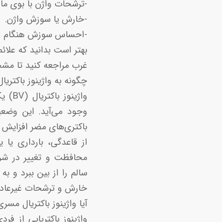
-ترشحات واژن با بوی م
-خارش یا سوزش واژن.
-احساس سوزش هنگام اد
غرب مراجعه کنید تا مشخص شود این علائم BV ا
چگونه به واژینوز باکتریال (BV) مبتلا می ش
واژی
وجود می‌آید. این وضعی
از قاعدگی، بارداری یا
محافظت و تغییر در شری
سالم را از بین ببرد و ب
خارش و ترشحات غیرعادی
آیا واژینوز باکتریال مس
واژینوز باکتریایی از ف