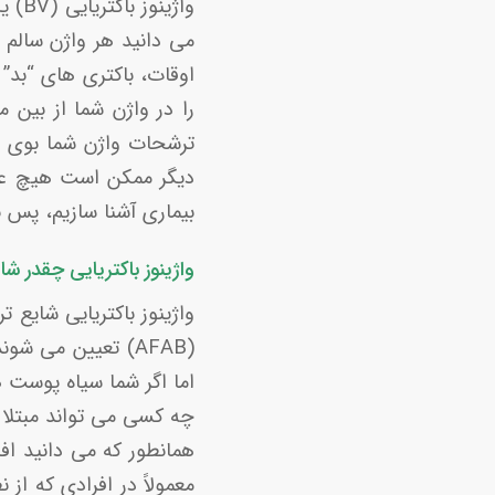
واژی
می دانید هر واژن سالم 
اوقات، باکتری های “بد”
را در واژن شما از بین 
ترشحات واژن شما بوی «
بیماری آشنا سازیم، پس ب
واژینوز باکتریایی چقدر ش
اما اگر شما سیاه پوست ه
چه کسی می تواند مبتلا به BV ش
همانطور که می دانید افر
معمولاً در افرادی که ا