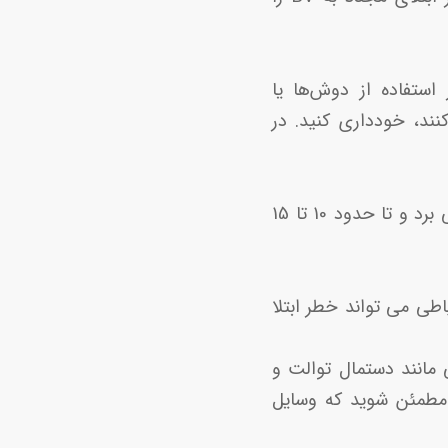
وز باکتریایی (BV) وجود ندارد. از استفاده از دوش‌ها یا
 قارچی استفاده می‌شوند، که می ‌توانند BV را بدتر کنند، خودداری کنید. در
در بیشتر مواقع، یک دوز آنتی بیوتیک که تا هفت روز مصرف شود عفونت را از بین می برد و تا حدود 10 تا 15
یاطی می تواند خطر ابتلا
مانند دستمال توالت و
 مطمئن شوید که وسایل