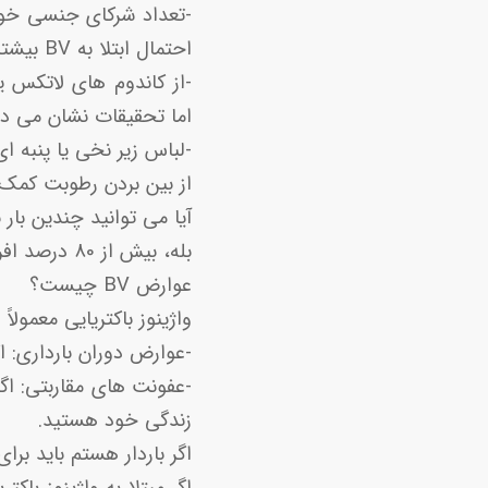
-تعداد شرکای جنسی خود
احتمال ابتلا به BV بیشتر است.
-از کاندوم های لاتکس 
اما تحقیقات نشان می دهد که فعا
-لباس زیر نخی یا پنبه ا
از بین بردن رطوبت کمک 
آیا می توانید چندین بار ب
بله، بیش از 80 درصد افراد در طول زندگی خود دوباره به واژینوز باکتریایی مبتلا می شوند.
عوارض BV چیست؟
واژینوز باکتریایی معمولا
-عوارض دوران بارداری: اگر باردار هستید و مبتل
زندگی خود هستید.
اگر باردار هستم باید برای واژینوز باکتری