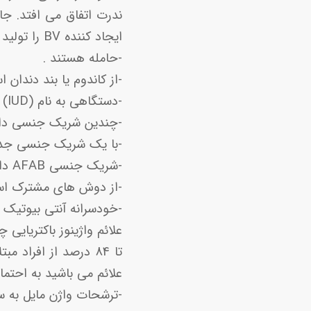
ندرت اتفاق می افتد. ج
ایجاد کننده BV را تولید کنند که شامل افراد زیر می باشد:
-حامله هستند .
-از کاندوم یا بند دندان ا
-دستگاهی به نام (IUD) داخل رحمتان داشته باشید .
-چندین شریک جنسی داش
-با یک شریک جنسی جدید 
-شریک جنسی AFAB داشته باشید.
-از دوش های مشترک است
-خودسرانه آنتی بیوتیک 
علائم واژینوز باکتریایی
تا 84 درصد از افراد
علائم می باشید به احتما
-ترشحات واژن مایل به س