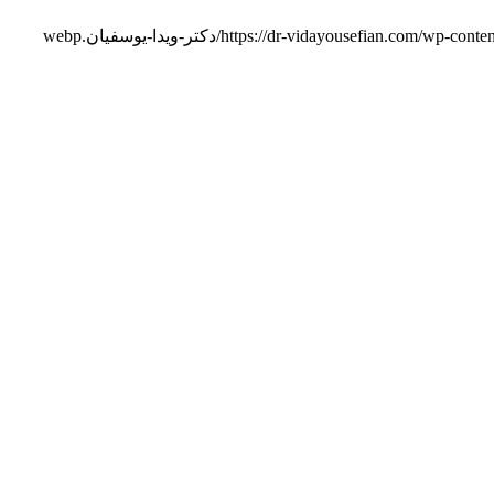
https://dr-vidayousefian.com/w/دکتر-ویدا-یوسفیان.webp