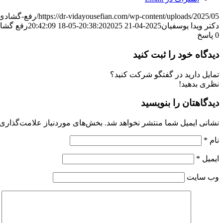
https://dr-vidayousefian.com/wp-content/uploads/2025/05/رفع-گشادی-واژن-بدون-جراحی.jpg
دکتر ویدا یوسفیان
2025-04-21 20:38:20
2025-05-18 20:42:09
رفع گشاد
0
پاسخ
دیدگاه خود را ثبت کنید
تمایل دارید در گفتگو شرکت کنید؟
نظری بدهید!
دیدگاهتان را بنویسید
نشانی ایمیل شما منتشر نخواهد شد.
بخش‌های موردنیاز علامت‌گذاری 
نام
*
ایمیل
*
وب‌ سایت