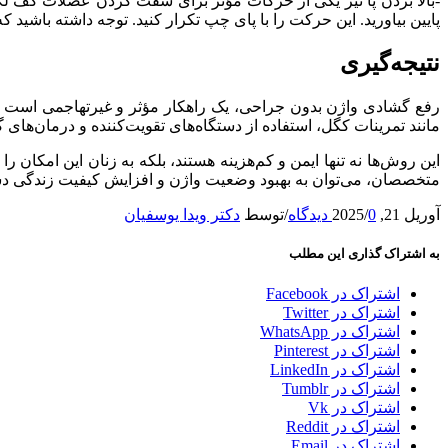
-بالا بردن پا نیز یکی از حرکات مؤثر برای سفت کردن عضلات کف لگن
پایین بیاورید. این حرکت را با پای چپ تکرار کنید. توجه داشته باشید که هنگام 
نتیجه‌گیری
رفع گشادی واژن بدون جراحی، یک راهکار مؤثر و غیرتهاجمی است که ب
مانند تمرینات کگل، استفاده از دستگاه‌های تقویت‌کننده و درمان‌ها
این روش‌ها نه تنها ایمن و کم‌هزینه هستند، بلکه به زنان این امکان 
متخصصان، می‌توان به بهبود وضعیت واژن و افزایش کیفیت زندگی د
آوریل 21, 2025
0 دیدگاه‌
/
/
توسط
دکتر ویدا یوسفیان
به اشتراک گذاری این مطلب
اشتراک‌ در Facebook
اشتراک‌ در Twitter
اشتراک در WhatsApp
اشتراک‌ در Pinterest
اشتراک‌ در LinkedIn
اشتراک‌ در Tumblr
اشتراک‌ در Vk
اشتراک‌ در Reddit
اشتراک در Email