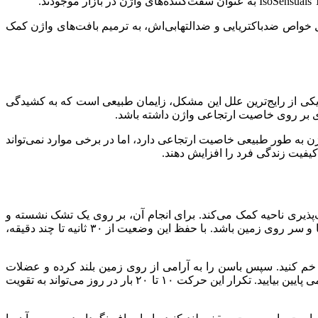
 خواص ضدباکتریایی و ضدالتهابی‌اش، به ترمیم بافت‌های واژن کمک
یکی از رایج‌ترین علل این مشکل، زایمان طبیعی است که به کشیدگی
دی بر روی خاصیت ارتجاعی واژن داشته باشد.
ن به طور طبیعی خاصیت ارتجاعی دارد، اما در برخی موارد نمی‌تواند
کیفیت زندگی فرد را افزایش دهند.
یری ناحیه کمک می‌کند. برای انجام آن، بر روی یک تشک نشسته و
زانوها را خم کنید. سپس زانوها را به عرض تشک باز کرده و قسمت بالایی مچ پا را روی زمین قرار دهید. در این وضعیت، ناف باید بین ران‌ها و سر روی زمین باشد. با حفظ این وضعیت از ۳۰ ثانیه تا چند دقیقه،
خم کنید. سپس باسن را به آرامی از روی زمین بلند کرده و عضلات
سرینی را منقبض کنید. شانه‌ها باید روی زمین باقی بمانند و بدنتان به شکل پل درآید. این وضعیت را برای چند ثانیه حفظ کرده و سپس به آرامی پایین بیایید. تکرار این حرکت ۱۰ تا ۲۰ بار در روز می‌تواند به تقویت