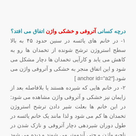
درچه کسانی
آتروفی و خشکی واژن
اتفاق می افتد؟
۱- در خانم های یائسه در سنین حدود ۴۵ به بالا
سطح استروژن ترشح شونده از تخمدان ها رو به
کاهش می یابد و کارآیی تخمدان ها دچار مشکل می
شود و این اتفاق منجر به خشکی و آتروفی واژن می
شود.[anchor id=”a2″ ]
۲- در خانم هایی که شیرده هستند یا بلافاصله بعد از
زایمان نیز خشکی و آتروفی واژن مشاهده می شود:
در این خانم ها بعلت شیر دادن ترشح استروژن
تخمدان ها کم می شود و لذا مانند یک خانم یائسه در
طول دوران شیردهی دچار آتروفی و نازک شدن در
ناحیه واژن و حتی آندومتر می شوند و دیده می شود