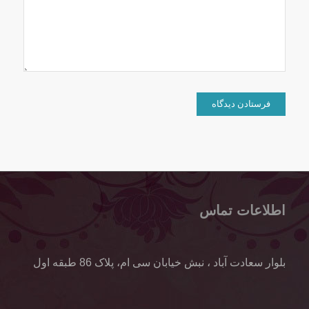
اطلاعات تماس
بلوار سعادت آباد ، نبش خیابان سی ام، پلاک 86 طبقه اول