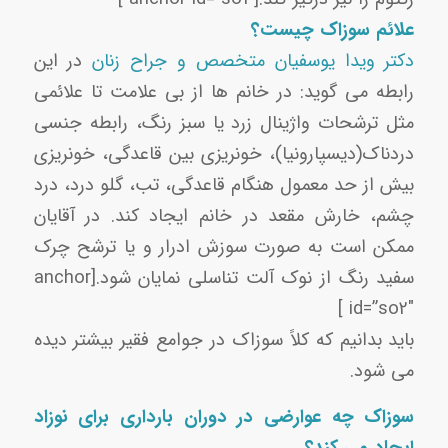
علائم سوزاک چیست؟
دکتر ویدا یوسفیان متخصص و جراح زنان
در این
رابطه می گوید: در خانم ها از بی علامت تا علائمی
مثل ترشحات واژینال زرد یا سبز رنگ، رابطه جنسی
دردناک(دیسپارونیا)، خونریزی بین قاعدگی، خونریزی
بیش از حد معمول هنگام قاعدگی، تب، گلو درد، درد
چشم، خارش مقعد در خانم ایجاد کند. در آقایان
ممکن است به صورت سوزش ادرار و یا ترشح چرک
سفید رنگ از نوک آلت تناسلی نمایان شود.[anchor
id=”so2″ ]
باید بدانیم که کلاً سوزاک در جوامع فقیر بیشتر دیده
می شود.
سوزاک چه عوارضی در دوران بارداری برای نوزاد