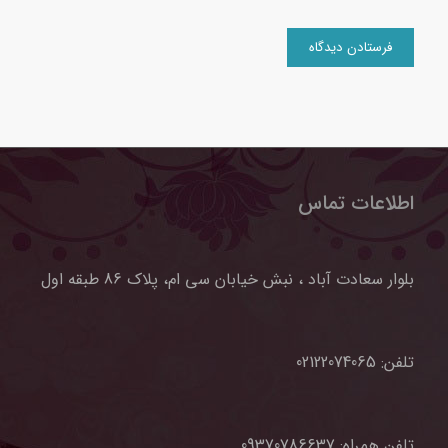
اطلاعات تماس
بلوار سعادت آباد ، نبش خیابان سی ام، پلاک 86 طبقه اول
تلفن:
02122074065
تلفن همراه:
09370786637