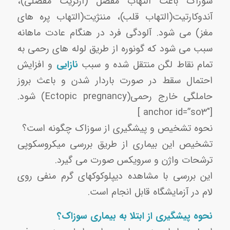
سوزاک باعث التهاب مفصل (آرتریت مفصلی)،
آندوکارتیت(التهاب قلب)، مننژیت(التهاب پره های
مغز) می شود. آلودگی فرد در هنگام عادت ماهانه
سبب می شود که گونوره از طریق لوله های رحمی به
تمام نقاط لگن منتقل شده و سبب
نازایی
و افزایش
احتمال سقط در صورت باردار شدن و باعث بروز
حاملگی خارج رحمی(Ectopic pregnancy) شود.
[anchor id=”so3″ ]
نحوه تشخیص و پیشگیری از سوزاک چگونه است؟
تشخیص این بیماری از طریق بررسی میکروسکوپی
ترشحات واژن و سرویکس صورت می گیرد.
این بررسی با مشاهده دیپلوکوکهای گرم منفی روی
لام در آزمایشگاه قابل انجام است.
نحوه پیشگیری از ابتلا به بیماری سوزاک؟