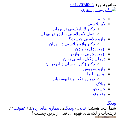
تماس سریع:
02122074065
خانه
لابیاپلاستی
دکتر لابیاپلاستی در تهران
عمل لابیاپلاستی با لیزر در تهران
واژینوپلاستی چیست؟
دکتر واژینوپلاستی در تهران
تزریق ژل به واژن
تزریق چربی به واژن
درمان زگیل تناسلی زنان
دکتر زگیل تناسلی زنان تهران
واژینیسموس
تماس با ما
درباره دکتر ویدا یوسفیان
وبلاگ
جستجو
منو
منو
وبلاگ
شما اینجا هستید:
خانه
1
/
وبلاگ
2
/
بیماری های زنان
3
/
عفونت
4
/
ترشحات و لکه های قهوه ای قبل از پریود چیست؟...