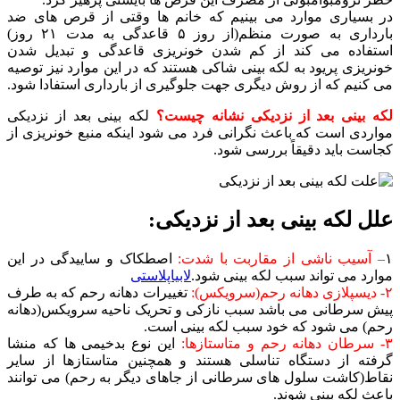
در بسیاری موارد می بینیم که خانم ها وقتی از قرص های ضد
بارداری به صورت منظم(از روز ۵ قاعدگی به مدت ۲۱ روز)
استفاده می کند از کم شدن خونریزی قاعدگی و تبدیل شدن
خونریزی پریود به لکه بینی شاکی هستند که در این موارد نیز توصیه
می کنیم که از روش دیگری جهت جلوگیری از بارداری استفادا شود.
لکه بینی بعد از نزدیکی نشانه چیست؟
لکه بینی بعد از نزدیکی
مواردی است که باعث نگرانی فرد می شود اینکه منبع خونریزی از
کجاست باید دقیقاً بررسی شود.
علل لکه بینی بعد از نزدیکی:
۱
– آسیب ناشی از مقاربت با شدت:
اصطکاک و ساییدگی در این
موارد می تواند سبب لکه بینی شود.
لابیاپلاستی
۲- دیسپلازی دهانه رحم(سرویکس):
تغییرات دهانه رحم که به طرف
پیش سرطانی می باشد سبب نازکی و تحریک ناحیه سرویکس(دهانه
رحم) می شود که خود سبب لکه بینی است.
۳- سرطان دهانه رحم و متاستازها:
این نوع بدخیمی ها که منشا
گرفته از دستگاه تناسلی هستند و همچنین متاستازها از سایر
نقاط(کاشت سلول های سرطانی از جاهای دیگر به رحم) می توانند
باعث لکه بینی شوند.