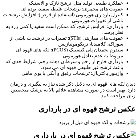
عملکرد طبیعی تولید مثل: ترشح نازک و الاستیک
عفونت های مخمری: ترشحات غلیظ، سفید، توده ای
کنترل بارداری هورمونی (استفاده از قرص): افزایش ترشحات
ناشی از تغییرات هورمونی
بارداری: افزایش ترشح، که ممکن است سفید یا کمی زرد به
نظر برسد.
عفونت های مقاربتی (STIs): تغییرات در ترشحات ناشی از
سوزاک، کلامیدیا، تریکومونیازیس
سندرم تخمدان پلی کیستیک (PCOS): لکه های قهوه ای
مربوط به عدم تعادل هورمونی
بارداری خارج از رحم و سرطان دهانه رحم: شرایط جدی که
باعث ترشح غیر طبیعی قهوه ای می شود.
واژینوز باکتریال: ترشحات رقیق و آبکی با بوی ماهی.
دیدن لکه های قهوه ای به دلایل ذکر شده نیاز به پیگیری و درمان
دارد. بهتر است در صورت مشاهده علائم بالا به پزشک متخصص
زنان مراجعه کنید.
عکس ترشح قهوه ای در بارداری