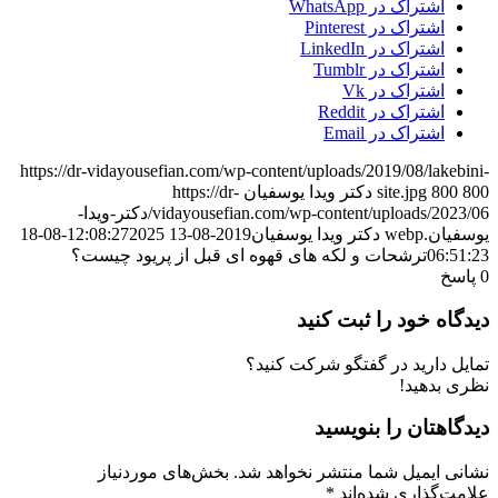
اشتراک در WhatsApp
اشتراک‌ در Pinterest
اشتراک‌ در LinkedIn
اشتراک‌ در Tumblr
اشتراک‌ در Vk
اشتراک‌ در Reddit
اشتراک در Email
https://dr-vidayousefian.com/wp-content/uploads/2019/08/lakebini-
800
800
site.jpg
دکتر ویدا یوسفیان
https://dr-
vidayousefian.com/wp-content/uploads/2023/06/دکتر-ویدا-
یوسفیان.webp
دکتر ویدا یوسفیان
2019-08-13 12:08:27
2025-08-18
06:51:23
ترشحات و لکه های قهوه ای قبل از پریود چیست؟
0
پاسخ
دیدگاه خود را ثبت کنید
تمایل دارید در گفتگو شرکت کنید؟
نظری بدهید!
دیدگاهتان را بنویسید
نشانی ایمیل شما منتشر نخواهد شد.
بخش‌های موردنیاز
علامت‌گذاری شده‌اند
*