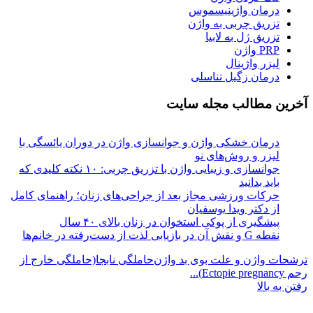
درمان واژینیسموس
تزریق چربی به واژن
تزریق ژل به لابیا
PRP واژن
لیزر واژینال
درمان زگیل تناسلی
آخرین مطالب مجله سایت
درمان خشکی واژن و جوانسازی واژن در دوران یائسگی با
لیزر و روش‌های نو
جوانسازی و زیبایی واژن با تزریق چربی: ۱۰ نکته کلیدی که
باید بدانید
حرکات ورزشی مجاز بعد از جراحی‌های زنان؛ راهنمای کامل
از دکتر ویدا یوسفیان
پیشگیری از پوکی استخوان در زنان بالای ۴۰ سال
نقطه G و نقش آن در بازیابی لذت از دست‌رفته در خانم‌ها
ترشحات واژن و علت بوی بد واژن
حاملگی نابجا(حاملگی خارج از
رحم Ectopie pregnancy)...
رفتن به بالا