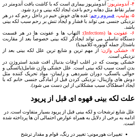
۴- آندومتریوز:
آندومتریوز بیماری است که با کاشت بافت آندومتر در
سایر نقاط مثل دهانه رحم باعث ایجاد لکه بینی و درد شود.
۵- پولیپ،
فیبروم رحم
:
غده های خوش خیم در داخل رحم که در هر
نزدیکی جنسی می تواند با فشار و ایجاد تنش بر رحم سبب لکه بینی
باشد.
۶- عفونت ها (Infections):
التهاب ها و عفونت ها در هر قسمت
دستگاه تناسلی می تواند ایجادگر لکه بینی خصوصاً بعد از مقاربت
باشد(از جمله گونوره-کلامیدیا)
۷- خشکی واژن:
از مهم ترین و شایع ترین علل لکه بینی بعد از
نزدیکی است.
خشکی پوست که در اغلب اوقات بدنبال افت شدید استروژن در
بدن است سبب لکه بینی است. علل خشکی واژن شامل(یائسگی و
حوالی یائسگی- دوران شیردهی و زایمان- مواد تحریک کننده مثل
دوش های واژینال- نزدیکی کردن قبل از آمادگی جنسی خانم که با
ایجاد اصطکاک سبب مشکلاتی از این دست می شود).
علت لکه بینی قهوه ای قبل از پریود
علل شایع ترشحات و لکه بینی قبل از پریود بسیار متفاوت است. در
ادامه به برخی از دلایل به همراه عوارض احتمالی آن ها پرداخته شده
است.
تغییرات هورمونی: تغییر در رنگ، قوام و مقدار ترشح