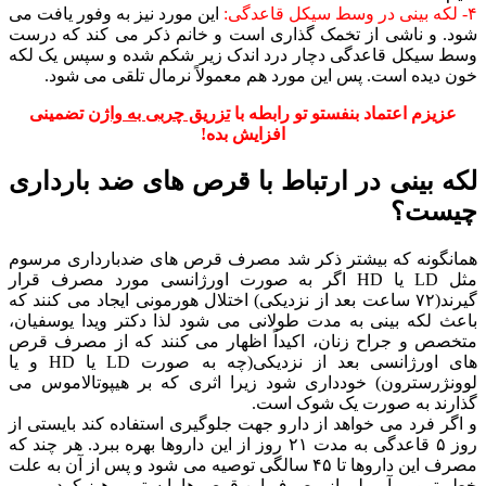
۴- لکه بینی در وسط سیکل قاعدگی:
این مورد نیز به وفور یافت می
شود. و ناشی از تخمک گذاری است و خانم ذکر می کند که درست
وسط سیکل قاعدگی دچار درد اندک زیر شکم شده و سپس یک لکه
خون دیده است. پس این مورد هم معمولاً نرمال تلقی می شود.
عزیزم اعتماد بنفستو تو رابطه با
تزریق چربی به واژن
تضمینی
افزایش بده!
لکه بینی در ارتباط با قرص های ضد بارداری
چیست؟
همانگونه که بیشتر ذکر شد مصرف قرص های ضدبارداری مرسوم
مثل LD یا HD اگر به صورت اورژانسی مورد مصرف قرار
گیرند(۷۲ ساعت بعد از نزدیکی) اختلال هورمونی ایجاد می کنند که
باعث لکه بینی به مدت طولانی می شود لذا دکتر ویدا یوسفیان،
متخصص و جراح زنان، اکیداً اظهار می کنند که از مصرف قرص
های اورژانسی بعد از نزدیکی(چه به صورت LD یا HD و یا
لوونژرسترون) خودداری شود زیرا اثری که بر هیپوتالاموس می
گذارند به صورت یک شوک است.
و اگر فرد می خواهد از دارو جهت جلوگیری استفاده کند بایستی از
روز ۵ قاعدگی به مدت ۲۱ روز از این داروها بهره ببرد. هر چند که
مصرف این داروها تا ۴۵ سالگی توصیه می شود و پس از آن به علت
خطر ترومبوآمبولی از مصرف این قرص ها بایستی پرهیز کرد.