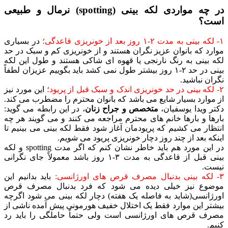
در چه مواردی لکه بینی (spotting) نرمال و طبیعی
است؟
۱- لکه بینی به مدت ۲-۱ روز بعد از خونریزی قاعدگی؛
در بسیاری
موارد که بانوان عزیز نگران هستند و از خونریزی کم و سبک در حد
لکه بینی به رنگ نارنجی یا قهوه ای شاکی هستند و طول این لکه
بینی در حد ۲-۱ روز بیشتر طول نمی کشد باید بگوییم عزیزان لطفاً
نگران نباشید.
۲- لکه بینی در حد خونریزی اندک و سبک قبل از پریود؛
این مورد نیز
از موارد بسیار شایع می باشد که بانوان محترم را مضطرب می کند.
دکتر ویدا یوسفیان،
متخصص و جراح زنان
، در این رابطه می گوید:
بارها و بارها خانم های محترم مراجعه می کنند و می گویند هر چه
انتظار می کشیم که پریودمان آغاز شود فقط لکه بینی می بینیم تا
اینکه بعد از چند روز دچار خونریزی پریود می شویم.
در این مورد هم باید خاطر نشان کنم که اگر مدت spotting و لکه
بینی قبل از قاعدگی به مدت ۳-۱ روز باشد معمولاً جای نگرانی
نیست.
۳- لکه بینی بدنبال مصرف قرص های اورژانسی:
باید بدانیم این
موضوع نیز خیلی دیده می شود که فرد بدنبال مصرف قرص
اورژانسی(شاید به فاصله یک هفته) دچار لکه بینی می شود اگرچه
بیشتر این موارد فقط یک اختلال خفیف هورمونی پیش آمده ناشی از
مصرف قرص های اورژانسی است ولی حتماً حاملگی را باید رد
کنیم.