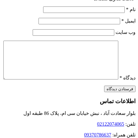
نام
*
ایمیل
*
وب‌ سایت
دیدگاه
*
اطلاعات تماس
بلوار سعادت آباد ، نبش خیابان سی ام، پلاک 86 طبقه اول
تلفن:
02122074065
تلفن همراه:
09370786637